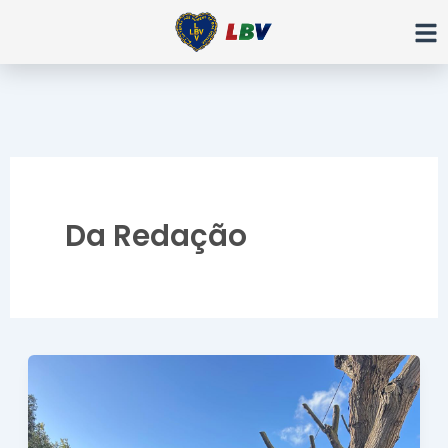
Ir
para
o
conteúdo
Da Redação