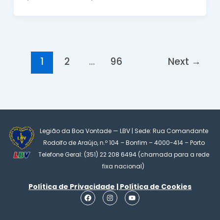
1
2
…
96
Next
→
Legião da Boa Vontade — LBV | Sede: Rua Comandante
Rodolfo de Araújo, n.º 104 – Bonfim – 4000-414 – Porto
Telefone Geral: (351) 22 208 6494 (chamada para a rede
fixa nacional)
Política de Privacidade | Política de Cookies
F
I
Y
a
n
o
c
s
u
e
t
t