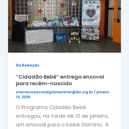
Da Redação
“Cidadão Bebé” entrega enxoval
para recém-nascido
stiarrecadacaodigitalexterior@lbv.org.br
/
janeiro
14, 2026
O Programa Cidadão Bebé
entregou, na tarde de 13 de janeiro,
um enxoval para o bebé Dominic. A