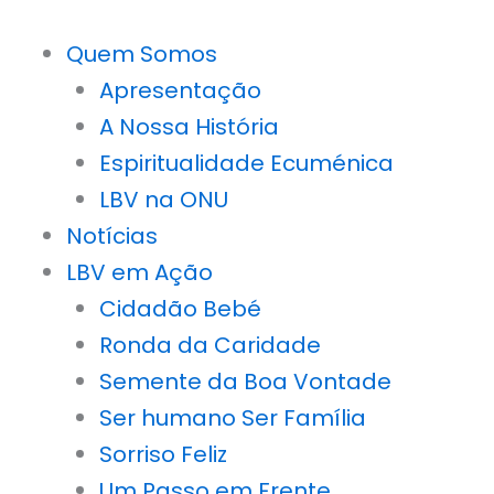
Ir
para
Quem Somos
o
Apresentação
conteúdo
A Nossa História
Espiritualidade Ecuménica
LBV na ONU
Notícias
LBV em Ação
Cidadão Bebé
Ronda da Caridade
Semente da Boa Vontade
Ser humano Ser Família
Sorriso Feliz
Um Passo em Frente