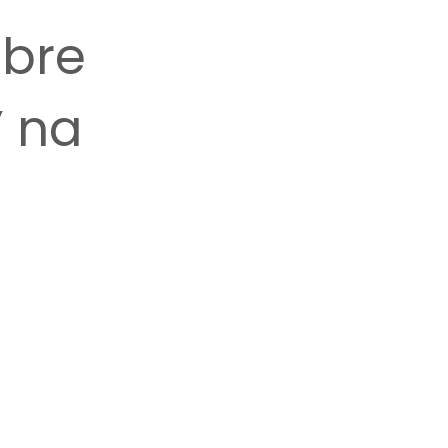
obre
” na