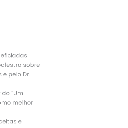
neficiadas
alestra sobre
 e pelo Dr.
r do “Um
como melhor
ceitas e