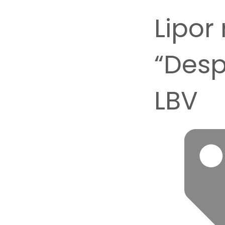
Lipor
“Desp
LBV