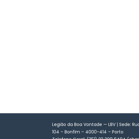
Legião da Boa Vontade — LBV | Sede: Ru
104 – Bonfim – 4000-414 – Porto