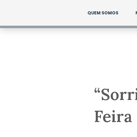
Ir
QUEM SOMOS
para
o
conteúdo
“Sorr
Feira