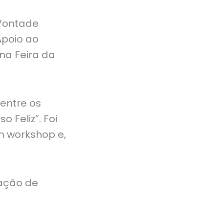
 Vontade
Apoio ao
na Feira da
 entre os
 Feliz”. Foi
m workshop e,
pação de