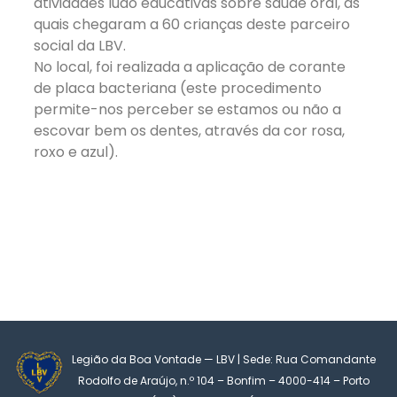
atividades ludo educativas sobre saúde oral, as
quais chegaram a 60 crianças deste parceiro
social da LBV.
No local, foi realizada a aplicação de corante
de placa bacteriana (este procedimento
permite-nos perceber se estamos ou não a
escovar bem os dentes, através da cor rosa,
roxo e azul).
Legião da Boa Vontade — LBV | Sede: Rua Comandante
Rodolfo de Araújo, n.º 104 – Bonfim – 4000-414 – Porto