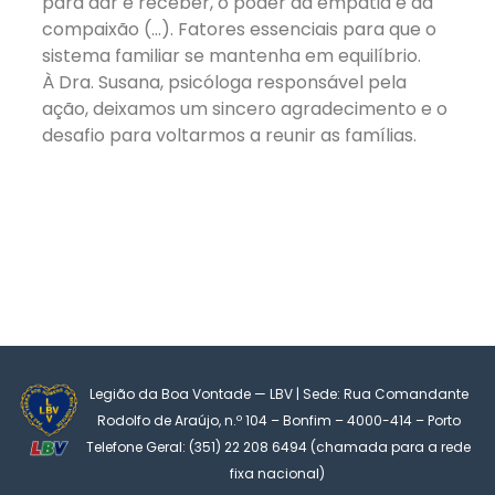
para dar e receber, o poder da empatia e da
compaixão (…). Fatores essenciais para que o
sistema familiar se mantenha em equilíbrio.
À Dra. Susana, psicóloga responsável pela
ação, deixamos um sincero agradecimento e o
desafio para voltarmos a reunir as famílias.
Legião da Boa Vontade — LBV | Sede: Rua Comandante
Rodolfo de Araújo, n.º 104 – Bonfim – 4000-414 – Porto
Telefone Geral: (351) 22 208 6494 (chamada para a rede
fixa nacional)