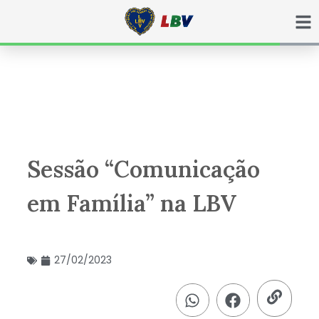
Ir
para
o
conteúdo
Sessão “Comunicação
em Família” na LBV
27/02/2023