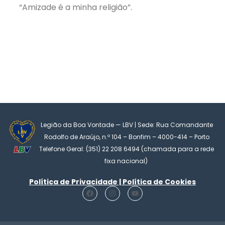
“Amizade é a minha religião”.
Legião da Boa Vontade — LBV | Sede: Rua Comandante
Rodolfo de Araújo, n.º 104 – Bonfim – 4000-414 – Porto
Telefone Geral: (351) 22 208 6494 (chamada para a rede
fixa nacional)
Política de Privacidade | Política de Cookies
F
I
Y
a
n
o
c
s
u
e
t
t
b
a
u