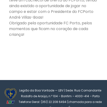
teve um cachecol de oferta do FCPorto, tendo
ainda existido a oportunidade de jogar no
campo e estar com o Presidente do FCPorto
André Villas-Boas!
Obrigado pela oportunidade FC Porto, pelos
momentos que ficam no coração de cada
criança!
Legião da Boa Vontade — LBV | Sede: Rua Comandante
Rodolfo de Araújo, n.º 104 – Bonfim – 4000-414 – Porto
Telefone Geral: (351) 22 208 6494 (chamada para a rede