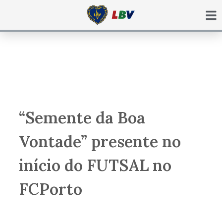
Ir
para
o
conteúdo
“Semente da Boa
Vontade” presente no
início do FUTSAL no
FCPorto