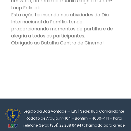
um Gato, do realizador Alain Gagnol e Jean-
Loup Felicioli.
Esta ação foi inserida nas atividades do Dia
Internacional da Família, tendo
proporcionando momentos de partilha e de
alegria a todos os participantes.
Obrigado ao Batalha Centro de Cinema!
Legião da Boa Vontade — LBV | Sede: Rua Comandante
Rodolfo de Araújo, n.º 104 – Bonfim – 4000-414 – Porto
Telefone Geral: (351) 22 208 6494 (chamada para a rede