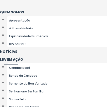
Ir
para
QUEM SOMOS
o
Apresentação
conteúdo
A Nossa História
Espiritualidade Ecuménica
LBV na ONU
NOTÍCIAS
LBV EM AÇÃO
Cidadão Bebé
Ronda da Caridade
Semente da Boa Vontade
Ser humano Ser Família
Sorriso Feliz
Um Passo em Frente