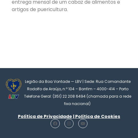
entrega mensal de um cabaz de alimentos e
artigos de puericultura.
Legião da Boa Vontade — LBV | Sede: Rua Comandante
Rodolfo de Araújo, n.º 104 – Bonfim – 4000-414 – Porto
Telefone Geral: (351) 22 208 6494 (chamada para a rede
fixa nacional)
Política de Privacidade | Política de Cookies
F
I
Y
a
n
o
c
s
u
e
t
t