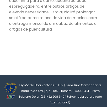
cadeirinha para o carro, cadeira da papa,
espreguiçadeira, entre outros artigos de
elevada necessidade. Esta ajuda irá prolongar-
se até ao primeiro ano de vida do menino, com
a entrega mensal de um cabaz de alimentos e
artigos de puericultura.
Legião da Boa Vontade — LBV | Sede: Rua Comandante
Rodolfo de Araújo, n.º 104 – Bonfim – 4000-414 – Porto
Telefone Geral: (351) 22 208 6494 (chamada para a rede
fixa nacional)