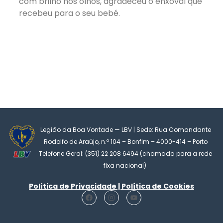
com brilho nos olhos, agradeceu o enxoval que
recebeu para o seu bebé.
Legião da Boa Vontade — LBV | Sede: Rua Comandante
Rodolfo de Araújo, n.º 104 – Bonfim – 4000-414 – Porto
Telefone Geral: (351) 22 208 6494 (chamada para a rede
fixa nacional)
Política de Privacidade | Política de Cookies
F
I
Y
a
n
o
c
s
u
e
t
t