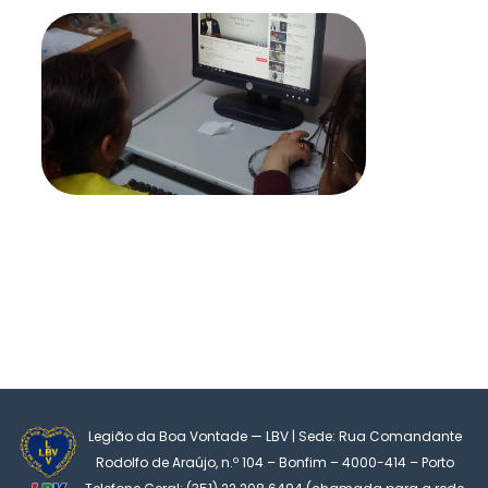
Legião da Boa Vontade — LBV | Sede: Rua Comandante
Rodolfo de Araújo, n.º 104 – Bonfim – 4000-414 – Porto