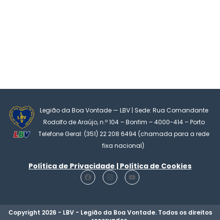
Legião da Boa Vontade — LBV | Sede: Rua Comandante
Rodolfo de Araújo, n.º 104 – Bonfim – 4000-414 – Porto
Telefone Geral: (351) 22 208 6494 (chamada para a rede
fixa nacional)
Política de Privacidade | Política de Cookies
F
I
Y
a
n
o
c
s
u
e
t
t
b
a
u
o
g
b
Copyright 2026 - LBV - Legião da Boa Vontade. Todos os direitos