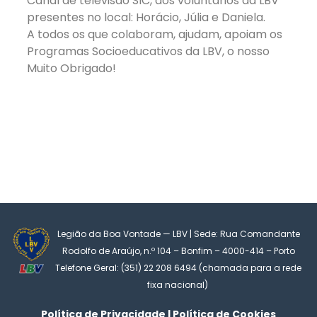
Canal de televisão SIC, aos voluntários da LBV
presentes no local: Horácio, Júlia e Daniela.
A todos os que colaboram, ajudam, apoiam os
Programas Socioeducativos da LBV, o nosso
Muito Obrigado!
Legião da Boa Vontade — LBV | Sede: Rua Comandante
Rodolfo de Araújo, n.º 104 – Bonfim – 4000-414 – Porto
Telefone Geral: (351) 22 208 6494 (chamada para a rede
fixa nacional)
Política de Privacidade | Política de Cookies