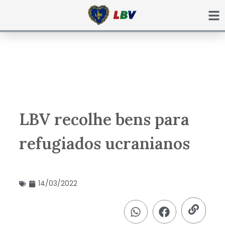
Ir
para
o
conteúdo
LBV recolhe bens para
refugiados ucranianos
14/03/2022