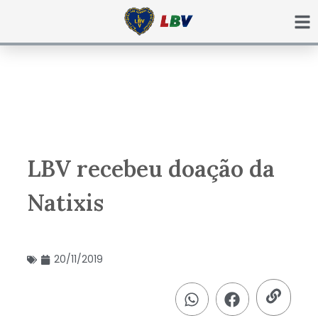
Ir
para
o
conteúdo
LBV recebeu doação da
Natixis
20/11/2019