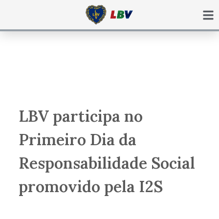
Ir
para
o
conteúdo
LBV participa no
Primeiro Dia da
Responsabilidade Social
promovido pela I2S