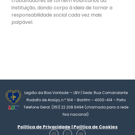
trabalhadores se tornem voluntários da
instituição, dando corpo à ideia de tornar a
responsabilidade social cada vez mais
palpável.
Legião da Boa Vontade — LBV | Sede: Rua Comandante
Rodolfo de Araújo, n.º 104 – Bonfim – 4000-414 – Porto
Telefone Geral: (351) 22 208 6494 (chamada para a rede
fixa nacional)
Política de Privacidade | Política de Cookies
F
I
Y