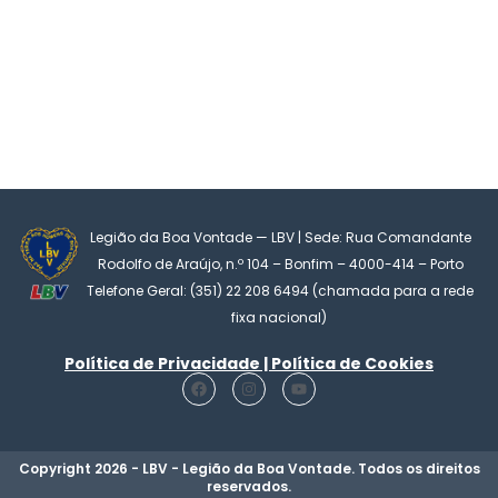
Legião da Boa Vontade — LBV | Sede: Rua Comandante
Rodolfo de Araújo, n.º 104 – Bonfim – 4000-414 – Porto
Telefone Geral: (351) 22 208 6494 (chamada para a rede
fixa nacional)
Política de Privacidade | Política de Cookies
F
I
Y
a
n
o
c
s
u
e
t
t
b
a
u
o
g
b
Copyright 2026 - LBV - Legião da Boa Vontade. Todos os direitos
o
r
e
reservados.