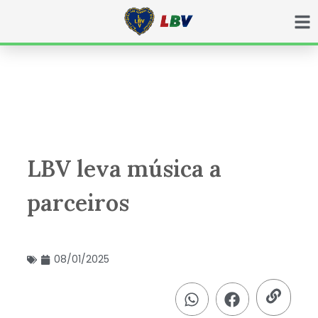
Ir
para
o
conteúdo
LBV leva música a
parceiros
08/01/2025