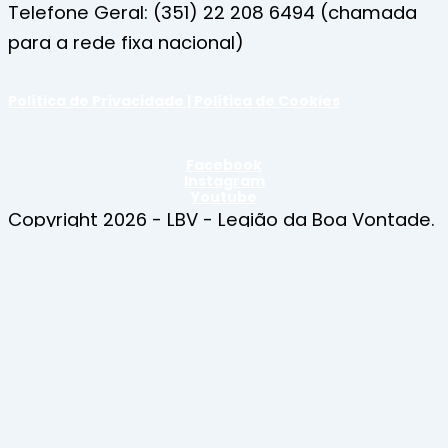
Telefone Geral: (351) 22 208 6494 (chamada
para a rede fixa nacional)
Política de Privacidade | Política de Cookies
Facebook
Instagram
Youtube
Copyright 2026 - LBV - Legião da Boa Vontade.
Todos os direitos reservados.
Quem Somos
Apresentação
A Nossa História
Espiritualidade Ecuménica
LBV na ONU
Notícias