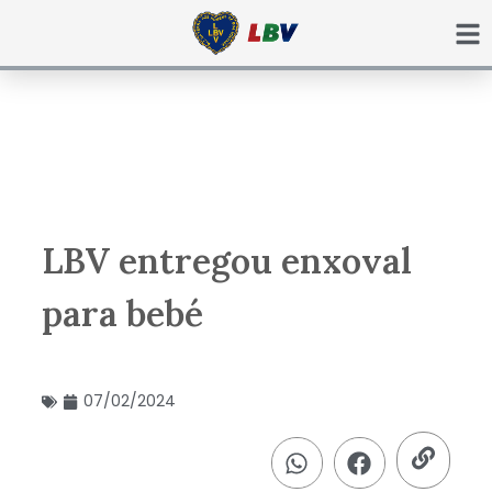
Ir
para
o
conteúdo
LBV entregou enxoval
para bebé
07/02/2024