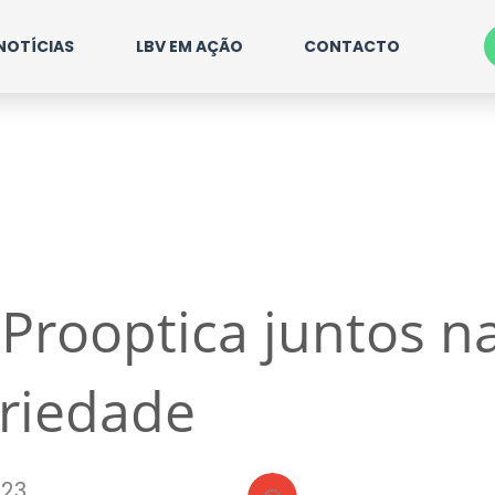
NOTÍCIAS
LBV EM AÇÃO
CONTACTO
 Prooptica juntos n
ariedade
023