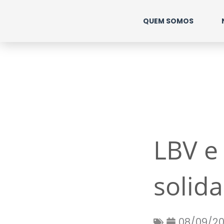
Ir
QUEM SOMOS
para
o
conteúdo
LBV e
solid
08/09/2