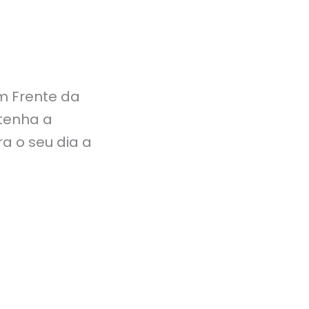
m Frente da
tenha a
a o seu dia a