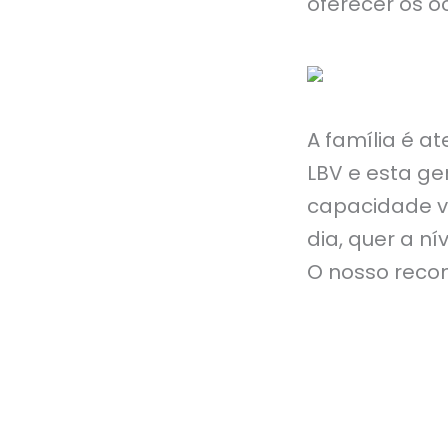
oferecer os ó
A família é 
LBV e esta g
capacidade vi
dia, quer a ní
O nosso reco