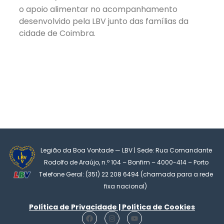
o apoio alimentar no acompanhamento
desenvolvido pela LBV junto das famílias da
cidade de Coimbra.
Legião da Boa Vontade — LBV | Sede: Rua Comandante
Rodolfo de Araújo, n.º 104 – Bonfim – 4000-414 – Porto
Telefone Geral: (351) 22 208 6494 (chamada para a rede
fixa nacional)
Política de Privacidade | Política de Cookies
F
I
Y
a
n
o