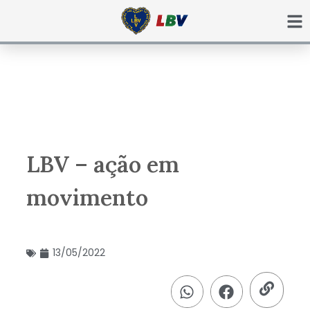
Ir
para
o
conteúdo
LBV – ação em
movimento
13/05/2022