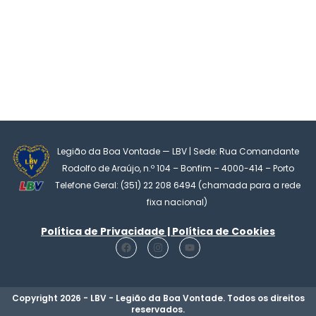
Legião da Boa Vontade — LBV | Sede: Rua Comandante
Rodolfo de Araújo, n.º 104 – Bonfim – 4000-414 – Porto
Telefone Geral: (351) 22 208 6494 (chamada para a rede
fixa nacional)
Política de Privacidade | Política de Cookies
F
I
Y
a
n
o
c
s
u
e
t
t
b
a
u
o
g
b
Copyright 2026 - LBV - Legião da Boa Vontade. Todos os direitos
o
r
e
reservados.