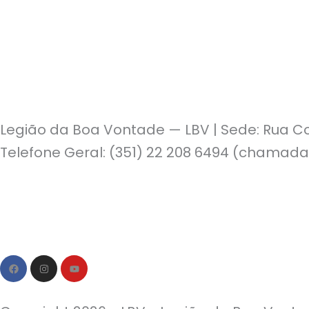
Legião da Boa Vontade — LBV | Sede: Rua Co
Telefone Geral: (351) 22 208 6494 (chamada
Política de Privacidade | Política de Cookies
F
I
Y
a
n
o
c
s
u
e
t
t
b
a
u