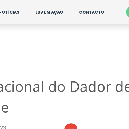
NOTÍCIAS
LBV EM AÇÃO
CONTACTO
acional do Dador d
ue
23