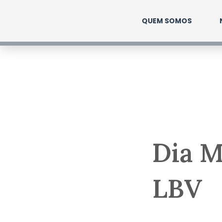
Ir
QUEM SOMOS
para
o
conteúdo
Dia M
LBV