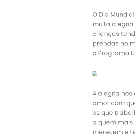
O Dia Mundial
muita alegri
crianças tend
prendas no m
o Programa Um
A alegria nos
amor com que
os que traba
a quem mais p
merecem e tê