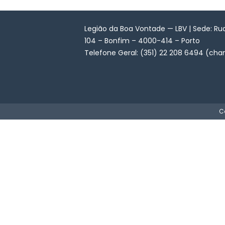
Legião da Boa Vontade — LBV | Sede: Ru
104 – Bonfim – 4000-414 – Porto
Telefone Geral: (351) 22 208 6494 (cha
C
Quem Somos
QUERO DOAR
Pesquisar