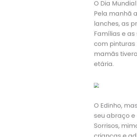
O Dia Mundial
Pela manhã a
lanches, as p
Famílias e as
com pinturas f
mamãs tiveram
etária.
O Edinho, mas
seu abraço e 
Sorrisos, mim
crianças e adu