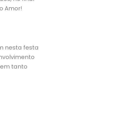
to Amor!
m nesta festa
envolvimento
uem tanto