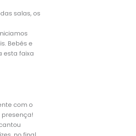
das salas, os
iniciamos
is. Bebés e
 esta faixa
sente com o
a presença!
ncantou
zes, no final