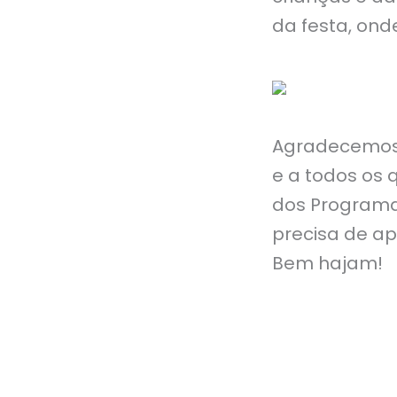
da festa, ond
Agradecemos 
e a todos os
dos Programa
precisa de ap
Bem hajam!