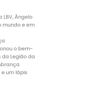
da LBV, Ângelo
 no mundo e em
ça
cionou o bem-
s da Legião da
embrança
e um lápis