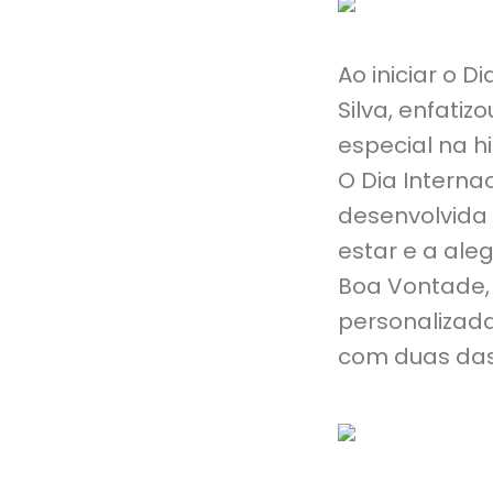
Ao iniciar o D
Silva, enfati
especial na hi
O Dia Interna
desenvolvida
estar e a ale
Boa Vontade,
personalizad
com duas das 