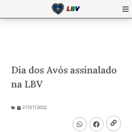
Ir
para
o
conteúdo
Dia dos Avós assinalado
na LBV
27/07/2022