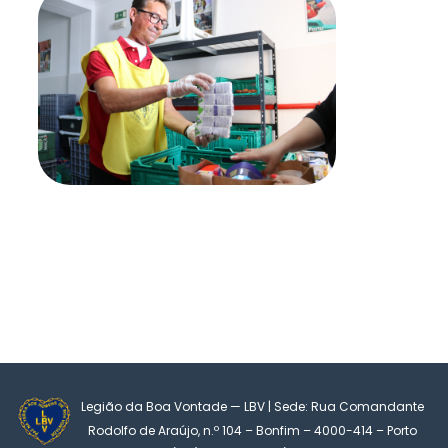
Legião da Boa Vontade — LBV | Sede: Rua Comandante
Rodolfo de Araújo, n.º 104 – Bonfim – 4000-414 – Porto