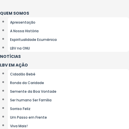
Ir
para
QUEM SOMOS
o
Apresentação
conteúdo
A Nossa História
Espiritualidade Ecuménica
LBV na ONU
NOTÍCIAS
LBV EM AÇÃO
Cidadão Bebé
Ronda da Caridade
Semente da Boa Vontade
Ser humano Ser Família
Sorriso Feliz
Um Passo em Frente
Viva Mais!