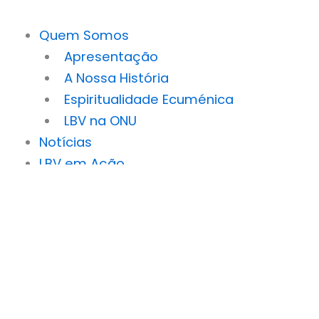
Quem Somos
Apresentação
A Nossa História
Espiritualidade Ecuménica
LBV na ONU
Notícias
LBV em Ação
Cidadão Bebé
Ronda da Caridade
Semente da Boa Vontade
Ser humano Ser Família
Sorriso Feliz
Um Passo em Frente
Viva Mais!