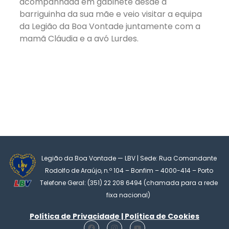
acompanhada em gabinete desde a
barriguinha da sua mãe e veio visitar a equipa
da Legião da Boa Vontade juntamente com a
mamã Cláudia e a avó Lurdes.
Legião da Boa Vontade — LBV | Sede: Rua Comandante
Rodolfo de Araújo, n.º 104 – Bonfim – 4000-414 – Porto
Telefone Geral: (351) 22 208 6494 (chamada para a rede
fixa nacional)
Política de Privacidade | Política de Cookies
F
I
Y