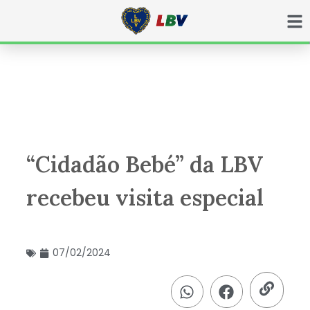
Ir
para
o
conteúdo
“Cidadão Bebé” da LBV
recebeu visita especial
07/02/2024