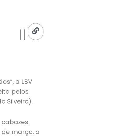
os”, a LBV
ita pelos
 Silveiro).
s cabazes
8 de março, a