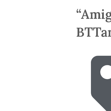
“Amig
BTTan