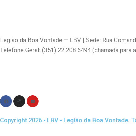
Legião da Boa Vontade — LBV | Sede: Rua Comanda
Telefone Geral: (351) 22 208 6494 (chamada para a
Política de Privacidade | Política de Cookies
F
I
Y
a
n
o
c
s
u
e
t
t
b
a
u
Copyright 2026 - LBV - Legião da Boa Vontade. T
o
g
b
o
r
e
k
a