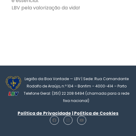
é essencial.
LBV pela valorização da vida!
Legião da Boa Vontade — LBV | Sede: Rua Comandante
Rodolfo de Araújo, n.º 104 – Bonfim – 4000-414 – Porto
Telefone Geral: (351) 22 208 6494 (chamada para a rede
fixa nacional)
Política de Privacidade | Política de Cookies
F
I
Y
a
n
o
c
s
u
e
t
t