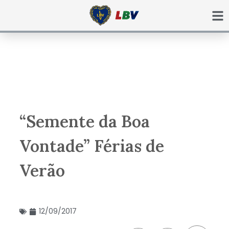
Ir
para
o
conteúdo
“Semente da Boa
Vontade” Férias de
Verão
12/09/2017