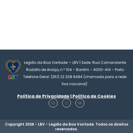
Legião da Boa Vontade — LBV | Sede: Rua Comandante
Rodolfo de Araújo, n.º 104 – Bonfim – 4000-414 – Porto
Telefone Geral: (351) 22 208 6494 (chamada para a rede
fixa nacional)
Política de Privacidade | Política de Cookies
F
I
Y
a
n
o
c
s
u
e
t
t
b
a
u
o
g
b
Copyright 2026 - LBV - Legião da Boa Vontade. Todos os direitos
o
r
e
reservados.