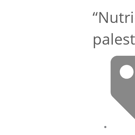
“Nutr
pales