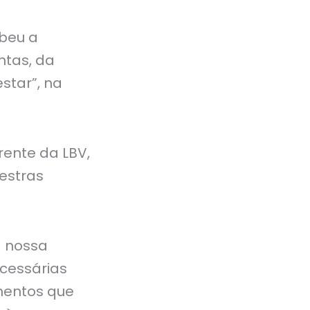
ebeu a
ntas, da
star”, na
ente da LBV,
estras
a nossa
cessárias
imentos que