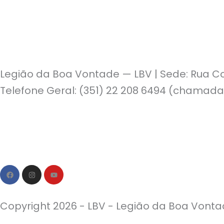
Legião da Boa Vontade — LBV | Sede: Rua Co
Telefone Geral: (351) 22 208 6494 (chamada
Política de Privacidade | Política de Cookies
F
I
Y
a
n
o
c
s
u
e
t
t
b
a
u
Copyright 2026 - LBV - Legião da Boa Vontad
o
g
b
o
r
e