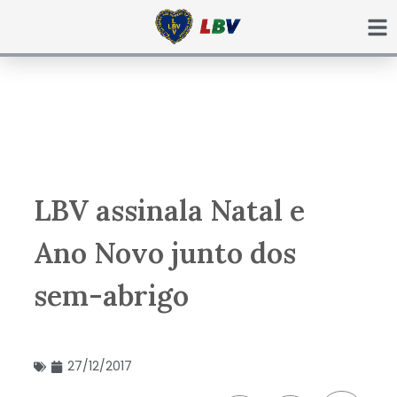
Ir
para
o
conteúdo
LBV assinala Natal e
Ano Novo junto dos
sem-abrigo
27/12/2017