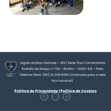
Legião da Boa Vontade — LBV | Sede: Rua Comandante
Rodolfo de Araújo, n.º 104 – Bonfim – 4000-414 – Porto
Telefone Geral: (351) 22 208 6494 (chamada para a rede
fixa nacional)
Política de Privacidade | Política de Cookies
F
I
Y
a
n
o
c
s
u
e
t
t
b
a
u