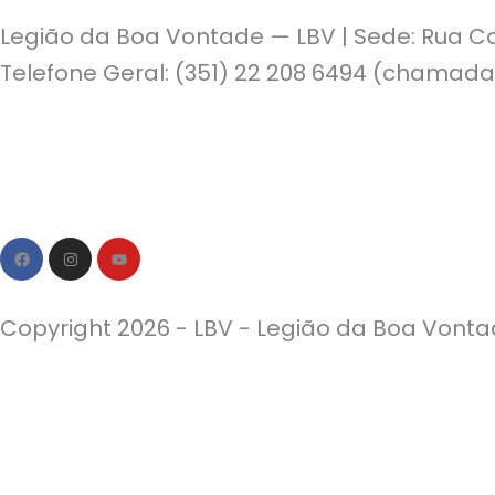
Legião da Boa Vontade — LBV | Sede: Rua Co
Telefone Geral: (351) 22 208 6494 (chamada
Política de Privacidade | Política de Cookies
F
I
Y
a
n
o
c
s
u
e
t
t
b
a
u
Copyright 2026 - LBV - Legião da Boa Vontad
o
g
b
o
r
e
k
a
m
Quem Somos
QUERO DOAR