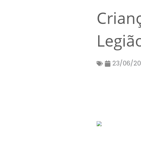
Crian
Legiã
23/06/20