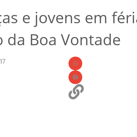
ças e jovens em fér
o da Boa Vontade
17