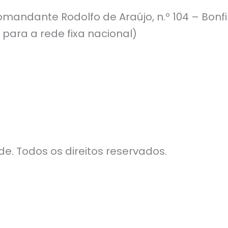
mandante Rodolfo de Araújo, n.º 104 – Bonf
 para a rede fixa nacional)
e. Todos os direitos reservados.
Notícias
LBV em Ação
Contacto