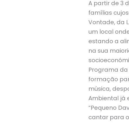
A partir de 3 
famílias cujo
Vontade, da L
um local onde
estando a ali
na sua maiori
socioeconómic
Programa da L
formação para
música, despo
Ambiental já
“Pequeno Davi
cantar para o