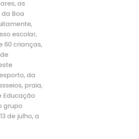
lares, as
e da Boa
tuitamente,
sso escolar,
e 60 crianças,
ade
este
esporto, da
seios, praia,
de Educação
o grupo
3 de julho, a