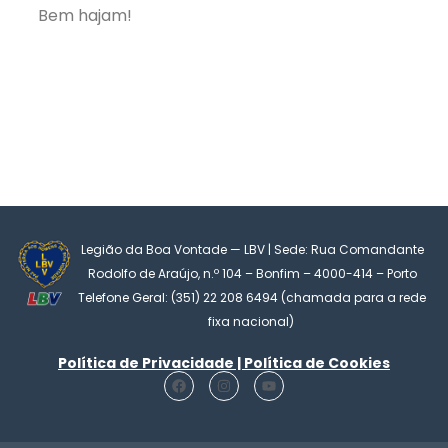
Bem hajam!
Legião da Boa Vontade — LBV | Sede: Rua Comandante
Rodolfo de Araújo, n.º 104 – Bonfim – 4000-414 – Porto
Telefone Geral: (351) 22 208 6494 (chamada para a rede
fixa nacional)
Política de Privacidade | Política de Cookies
F
I
Y
a
n
o
c
s
u
e
t
t
b
a
u