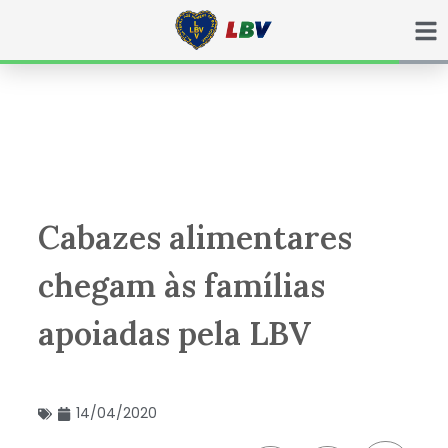
Ir
para
o
conteúdo
Cabazes alimentares
chegam às famílias
apoiadas pela LBV
14/04/2020