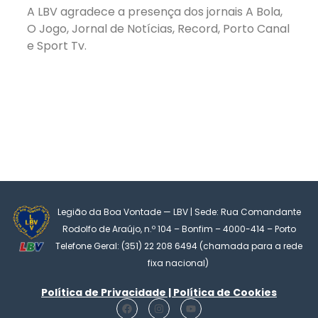
A LBV agradece a presença dos jornais A Bola,
O Jogo, Jornal de Notícias, Record, Porto Canal
e Sport Tv.
Legião da Boa Vontade — LBV | Sede: Rua Comandante
Rodolfo de Araújo, n.º 104 – Bonfim – 4000-414 – Porto
Telefone Geral: (351) 22 208 6494 (chamada para a rede
fixa nacional)
Política de Privacidade | Política de Cookies
F
I
Y
a
n
o