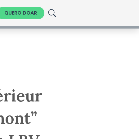
QUERO DOAR
érieur
mont”