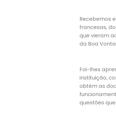
Recebemos est
francesas, do
que vieram ao
da Boa Vonta
Foi-lhes apre
instituição, c
obtém as doaç
funcionamento
questões que