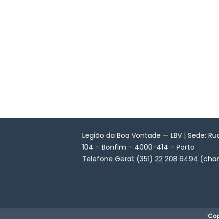
Legião da Boa Vontade — LBV | Sede: Ru
104 – Bonfim – 4000-414 – Porto
Telefone Geral: (351) 22 208 6494 (cha
Cop