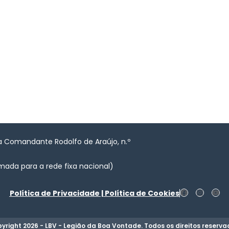
a Comandante Rodolfo de Araújo, n.º
mada para a rede fixa nacional)
F
I
Y
Política de Privacidade | Política de Cookies
a
n
o
c
s
u
e
t
t
b
a
u
yright 2026 - LBV - Legião da Boa Vontade. Todos os direitos reserva