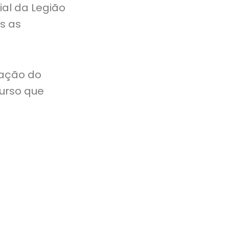
cial da Legião
s as
tação do
urso que