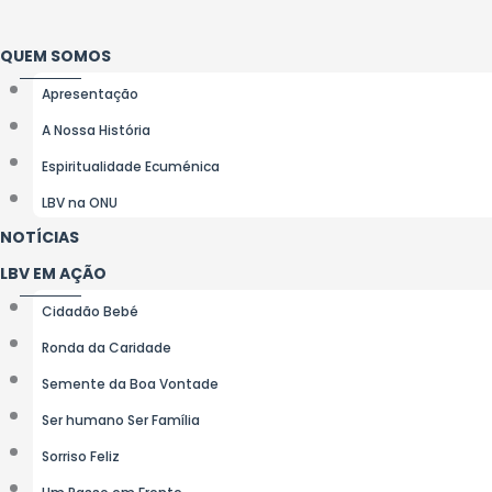
Ir
para
QUEM SOMOS
o
Apresentação
conteúdo
A Nossa História
Espiritualidade Ecuménica
LBV na ONU
NOTÍCIAS
LBV EM AÇÃO
Cidadão Bebé
Ronda da Caridade
Semente da Boa Vontade
Ser humano Ser Família
Sorriso Feliz
Um Passo em Frente