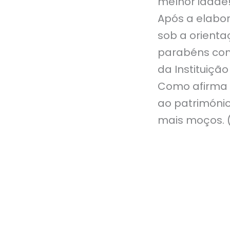
melhor idade
Após a elabor
sob a orienta
parabéns com
da Instituição
Como afirma o
ao património
mais moços. (