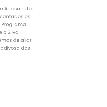
e Artesanato,
 cantados os
e Programa
lo Silva.
emos de aliar
dadivosa dos