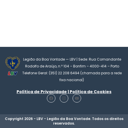
Legião da Boa Vontade — LBV | Sede: Rua Comandante
Rodolfo de Araújo, n.º 104 – Bonfim – 4000-414 – Porto
Telefone Geral: (351) 22 208 6494 (chamada para a rede
fixa nacional)
Política de Privacidade | Política de Cookies
F
I
Y
a
n
o
c
s
u
e
t
t
b
a
u
o
g
b
Copyright 2026 - LBV - Legião da Boa Vontade. Todos os direitos
o
r
e
reservados.