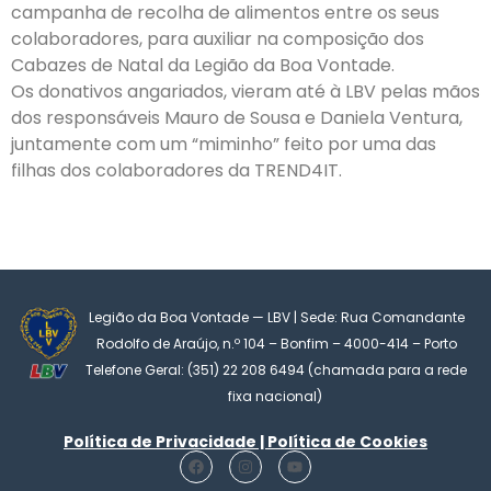
campanha de recolha de alimentos entre os seus
colaboradores, para auxiliar na composição dos
Cabazes de Natal da Legião da Boa Vontade.
Os donativos angariados, vieram até à LBV pelas mãos
dos responsáveis Mauro de Sousa e Daniela Ventura,
juntamente com um “miminho” feito por uma das
filhas dos colaboradores da TREND4IT.
Legião da Boa Vontade — LBV | Sede: Rua Comandante
Rodolfo de Araújo, n.º 104 – Bonfim – 4000-414 – Porto
Telefone Geral: (351) 22 208 6494 (chamada para a rede
fixa nacional)
Política de Privacidade | Política de Cookies
F
I
Y
a
n
o