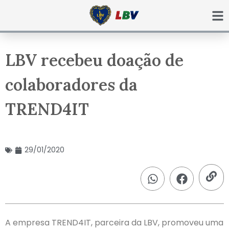
Ir
para
o
conteúdo
LBV recebeu doação de
colaboradores da
TREND4IT
29/01/2020
A empresa TREND4IT, parceira da LBV, promoveu uma