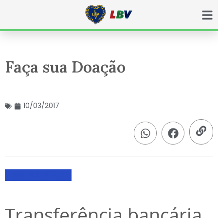
Ir
para
o
conteúdo
Faça sua Doação
10/03/2017
QUERO DOAR
Transferência bancária